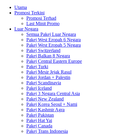
Utama
Promosi Terkini
Promosi Terhad
Last Minit Promo
Luar Negara
Semua Pakej Luar Negara
Pakej West Eropah 6 Negara
Pakej West Eropah 5 Negara
Pakej Switzerland
Pakej Balkan 8 Negara
Pakej Central Eastern Europe
Pakej Turki
Pakej Mesir Jejak Rasul
Pakej Jordan + Palestin
Pakej Scandinavia
Pakej Iceland
Pakej 3 Negara Central Asia
Pakej New Zealand
Pakej Korea Seoul + Nami
Pakej Kashmir Agra
Pakej Pakistan
Pakej Hat Yai
Pakej Canada
Pakej Trans Indonesia