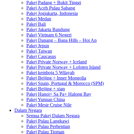
Pakej Padang + Bukit Tinggi
Pakej Aceh Pulau Sabang
Pakej Jogjakarta, Indonesia
Pakej Medan
Pakej Bali
Pakej Jakarta Bandung
Pakej Vietnam 6 Negeri
Pakej Danang – Bana Hills – Hoi An
Pakej Jepun
Pakej Taiwan
Pakej Caucasus
Pakej Private Norway + Iceland
Pakej Private Norway + Lofoten Island
Pakej kemboja 5 Wilayah
Pakej Beijing + Inner Mongolia
Pakej Spain, Portugal & Morocco (SPM)
Pakej Beijing + xian
Pakej Hanoi+ Sa Pa+ Halong Bay
Pakej Yunnan China
Pakej Mesir Cruise Nile
Dalam Negara
Semua Pakej Dalam Negara
Pakej Pulau Langkawi
Pakej Pulau Perhentian
Pakej Pulau Tioman