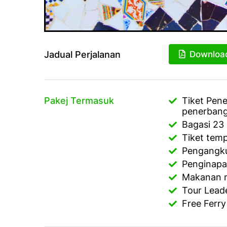
Jadual Perjalanan
Downloa
Pakej Termasuk
Tiket Pene
penerban
Bagasi 23 
Tiket temp
Pengangku
Penginapan
Makanan m
Tour Lead
Free Ferry