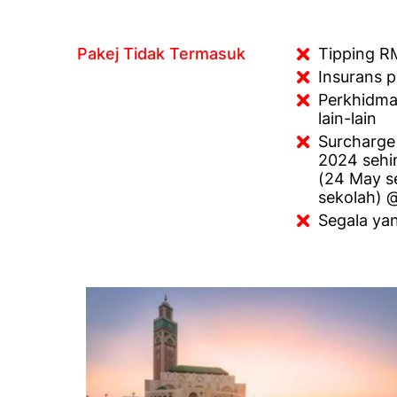
Pakej Tidak Termasuk
Tipping R
Insurans p
Perkhidmat
lain-lain
Surcharge
2024 sehi
(24 May s
sekolah) 
Segala ya