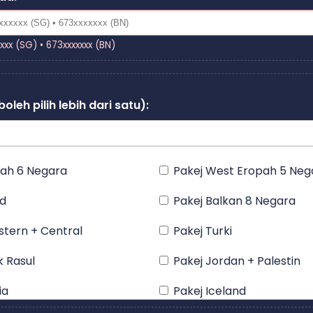
xxxx (SG) • 673xxxxxxx (BN)
boleh pilih lebih dari satu):
ah 6 Negara
Pakej West Eropah 5 Neg
nd
Pakej Balkan 8 Negara
stern + Central
Pakej Turki
k Rasul
Pakej Jordan + Palestin
ia
Pakej Iceland