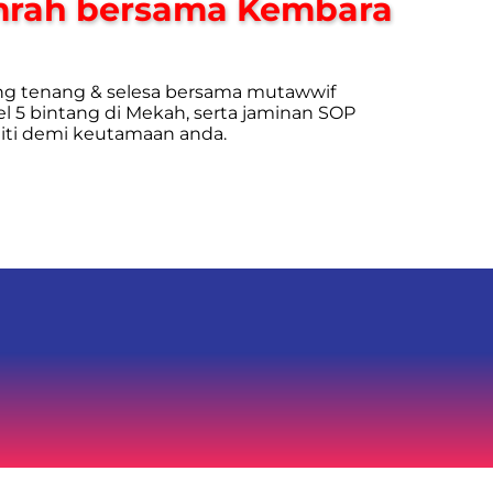
mrah bersama Kembara
g tenang & selesa bersama mutawwif
 5 bintang di Mekah, serta jaminan SOP
liti demi keutamaan anda.