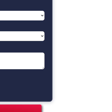
gi
ia
foten Island