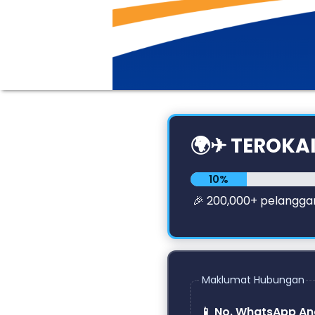
🌍✈ TEROKA
10%
Lengkap
🎉 200,000+ pelanggan
Maklumat Hubungan
📱 No. WhatsApp An