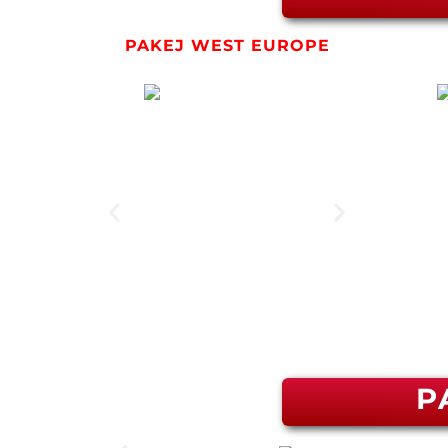
Pakej Kemboja 5
PAKEJ WEST EUROPE
Pakej Spain, Po
Hanoi- Sa Pa- H
Mesir Cruise Nile
Lain-lain
P