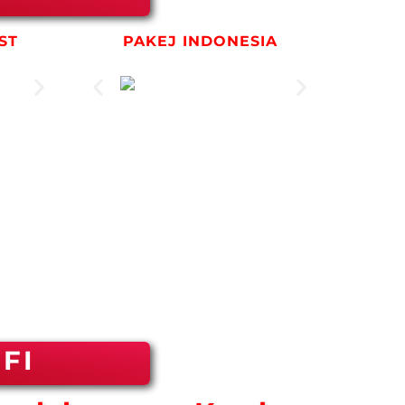
olia
ST
PAKEJ INDONESIA
ia
FI