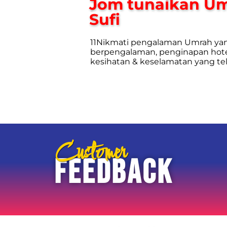
Jom tunaikan U
Sufi
11Nikmati pengalaman Umrah yan
berpengalaman, penginapan hotel
kesihatan & keselamatan yang te
Customer
FEEDBACK