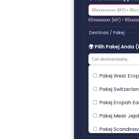
60xxxxxxxxx (MY) • 65xxxx
Destinasi / Pakej
🌍 Pilih Pakej Anda (
Pakej West Erop
Pakej Switzerla
Pakej Eropah Ea
Pakej Mesir Jeja
Pakej Scandinav