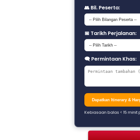
Pakej 3 Negara C
👥 Bil. Peserta:
Pakej Korea Seo
Pakej Kashmir In
📅 Tarikh Perjalanan:
Pakej Hat Yai
Pakej Trans Ind
🗨 Permintaan Khas:
Pakej Aceh Pula
Pakej Medan
Pakej Jakarta 
Dapatkan Itinerary & Ha
Pakej Danang – B
Kebiasaan balas < 15 minit
Pakej Taiwan
Pakej Private No