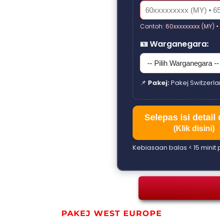
Contoh: 60xxxxxxxxx (MY) • 
🪪 Warganegara:
📌
Pakej:
Pakej Switzerl
Selepas isi detail 
(Klik disini)
Kebiasaan balas < 15 minit
PAKEJ WEST EUROPE