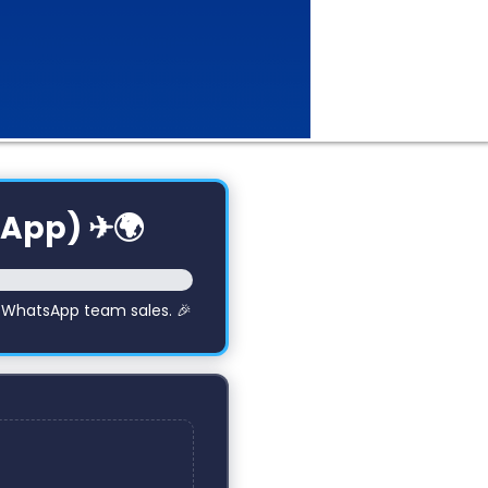
App) ✈🌍
e WhatsApp team sales. 🎉