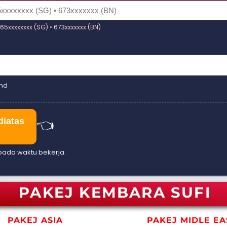
65xxxxxxxx (SG) • 673xxxxxxx (BN)
and
👈
diatas
 pada waktu bekerja.
PAKEJ KEMBARA SUFI
PAKEJ ASIA
PAKEJ MIDLE EA