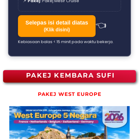
📌
Pakej:
Pakej Mesir Cruise
👈
Selepas isi detail diatas
(Klik disini)
Kebiasaan balas < 15 minit pada waktu bekerja.
PAKEJ KEMBARA SUFI
PAKEJ WEST EUROPE