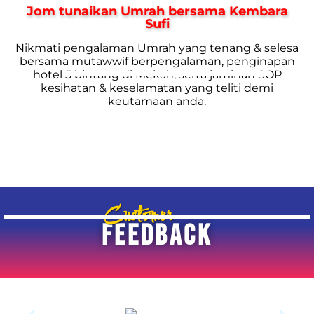
Jom tunaikan Umrah bersama Kembara
Sufi
Nikmati pengalaman Umrah yang tenang & selesa
bersama mutawwif berpengalaman, penginapan
hotel 5 bintang di Mekah, serta jaminan SOP
kesihatan & keselamatan yang teliti demi
keutamaan anda.
Customer
FEEDBACK