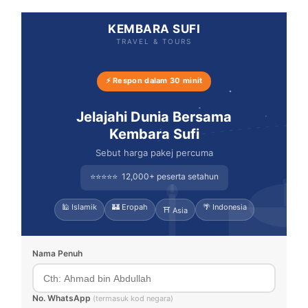
KEMBARA SUFI
TRAVEL & TOURS
⚡ Respon dalam 30 minit
Jelajahi Dunia Bersama
Kembara Sufi
Sebut harga pakej percuma
⭐⭐⭐⭐⭐ 12,000+ peserta setahun
🕌 Islamik
🏰 Eropah
🌴 Indonesia
⛩️ Asia
Nama Penuh
No. WhatsApp
(termasuk kod negara)