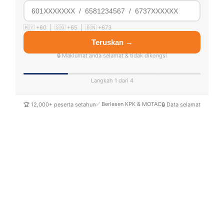
🇲🇾 +60 | 🇸🇬 +65 | 🇧🇳 +673
Teruskan →
🔒 Maklumat anda selamat & tidak dikongsi
Langkah 1 dari 4
✅ Berlesen KPK & MOTAC
🏆 12,000+ peserta setahun
🔒 Data selamat